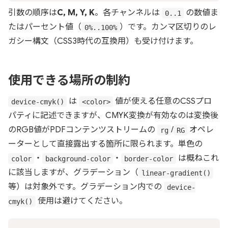
引数の順序は
C, M, Y, K
。各チャンネルは
の数値ま
0..1
たはパーセント値（
）です。カンマ区切りのレ
0%..100%
ガシー構文（CSS3時代の互換用）も受け付けます。
使用できる場所の制約
は
値が使える任意のCSSプロ
device-cmyk()
<color>
パティに記述できますが、CMYK変換が有効なのは変換後
のRGB値がPDFコンテンツストリームの
/
オペレ
rg
RG
ーターとして直接露出する箇所に限られます。単色の
・
・
は概ねこれ
color
background-color
border-color
に該当しますが、グラデーション（
linear-gradient()
等）は対象外です。グラデーション内での
device-
使用は避けてください。
cmyk()