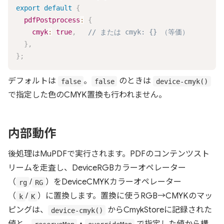
export
default
{
pdfPostprocess
:
{
cmyk
:
true
,
// または cmyk: {} （等価）
}
,
}
;
デフォルトは
。
のときは
false
false
device-cmyk()
で指定した色のCMYK置換も行われません。
内部動作
後処理はMuPDFで実行されます。PDFのコンテンツスト
リームを走査し、DeviceRGBカラーオペレーター
（
/
）をDeviceCMYKカラーオペレーター
rg
RG
（
/
）に置換します。置換に使うRGB→CMYKのマッ
k
K
ピングは、
からCmykStoreに記録された
device-cmyk()