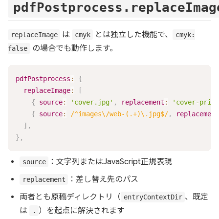
pdfPostprocess.replaceImag
は
とは独立した機能で、
replaceImage
cmyk
cmyk:
の場合でも動作します。
false
pdfPostprocess
:
{
replaceImage
:
[
{
source
:
'cover.jpg'
,
replacement
:
'cover-print
{
source
:
/
^images\/web-(.+)\.jpg$
/
,
replacement
]
,
}
,
：文字列またはJavaScript正規表現
source
：差し替え先のパス
replacement
両者とも原稿ディレクトリ（
、既定
entryContextDir
は
）を起点に解決されます
.