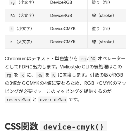
（小文字）
DeviceRGB
塗り（fill）
rg
（大文字）
DeviceRGB
線（stroke）
RG
（小文字）
DeviceCMYK
塗り（fill）
k
（大文字）
DeviceCMYK
線（stroke）
K
Chromiumはテキスト・単色塗りを
/
オペレーター
rg
RG
としてPDFに出力します。Vivliostyle CLIの後処理はこの
を
に、
を
に置換します。引数の数がRGB
rg
k
RG
K
の3値からCMYKの4値に変わるため、RGB→CMYKのマッ
ピングが必要です。このマッピングを提供するのが
と
です。
reserveMap
overrideMap
CSS関数
device-cmyk()