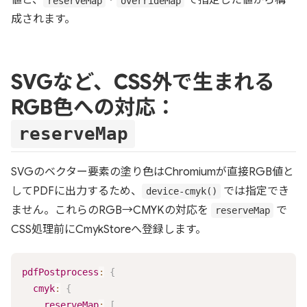
値と、
・
で指定した値から構
reserveMap
overrideMap
成されます。
SVGなど、CSS外で生まれる
RGB色への対応：
reserveMap
SVGのベクター要素の塗り色はChromiumが直接RGB値と
してPDFに出力するため、
では指定でき
device-cmyk()
ません。これらのRGB→CMYKの対応を
で
reserveMap
CSS処理前にCmykStoreへ登録します。
pdfPostprocess
:
{
cmyk
:
{
reserveMap
:
[