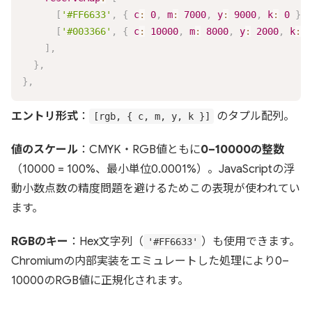
[
'#FF6633'
,
{
c
:
0
,
m
:
7000
,
y
:
9000
,
k
:
0
}
]
,
[
'#003366'
,
{
c
:
10000
,
m
:
8000
,
y
:
2000
,
k
:
4
]
,
}
,
}
,
エントリ形式
：
のタプル配列。
[rgb, { c, m, y, k }]
値のスケール
：CMYK・RGB値ともに
0–10000の整数
（10000 = 100%、最小単位0.0001%）。JavaScriptの浮
動小数点数の精度問題を避けるためこの表現が使われてい
ます。
RGBのキー
：Hex文字列（
）も使用できます。
'#FF6633'
Chromiumの内部実装をエミュレートした処理により0–
10000のRGB値に正規化されます。