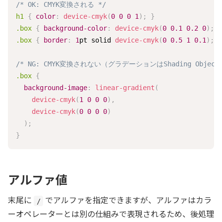
/* OK: CMYK変換される */
h1
{
color
:
device-cmyk
(
0
0
0
1
)
;
}
.box
{
background-color
:
device-cmyk
(
0
0.1
0.2
0
)
;
}
.box
{
border
:
1
pt
 solid 
device-cmyk
(
0
0.5
1
0.1
)
;
}
/* NG: CMYK変換されない（グラデーションはShading Objec
.box
{
background-image
:
linear-gradient
(
device-cmyk
(
1
0
0
0
)
,
device-cmyk
(
0
0
0
0
)
)
;
}
アルファ値
末尾に
でアルファを指定できますが、アルファはカラ
/
ーオペレーターとは別の仕組みで表現されるため、後処理