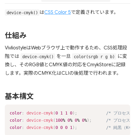
は
CSS Color 5
で定義されています。
device-cmyk()
仕組み
VivliostyleはWebブラウザ上で動作するため、CSS処理段
階では
を一旦
に変
device-cmyk()
color(srgb r g b)
換し、そのRGB値とCMYK値の対応をCmykStoreに記録
します。実際のCMYK化はCLIの後処理で行われます。
基本構文
color
:
device-cmyk
(
0
1
1
0
)
;
/* プロセスレッ
color
:
device-cmyk
(
100
%
0
%
0
%
0
%
)
;
/* プロセス
color
:
device-cmyk
(
0
0
0
1
)
;
/* 純黒（K=10