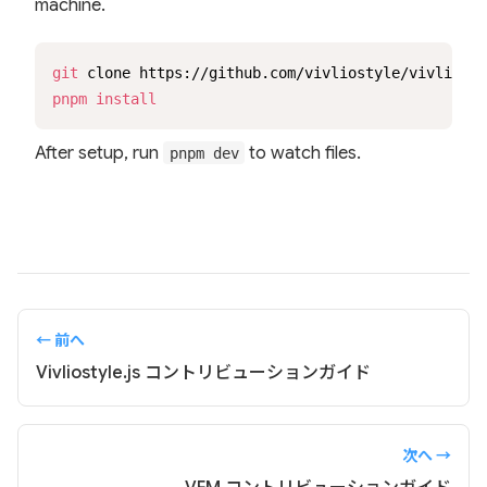
machine.
git
 clone https://github.com/vivliostyle/vivliosty
pnpm
install
After setup, run
to watch files.
pnpm dev
← 前へ
Vivliostyle.js コントリビューションガイド
次へ →