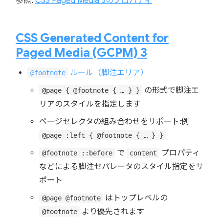
参照:
CSS Paged Media 3のプロパティ
CSS Generated Content for
Paged Media (GCPM) 3
ルール（脚注エリア）
@footnote
の形式で脚注エ
@page { @footnote { … } }
リアのスタイルを指定します
ページセレクタの組み合わせをサポート:例
@page :left { @footnote { … } }
で
プロパティ
@footnote ::before
content
などによる脚注セパレータのスタイル指定をサ
ポート
はトップレベルの
@page @footnote
より優先されます
@footnote