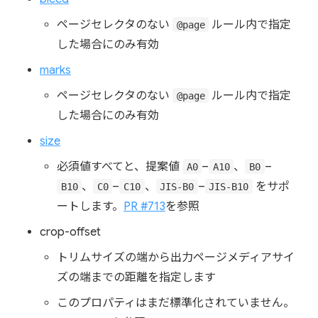
ページセレクタのない
ルール内で指定
@page
した場合にのみ有効
marks
ページセレクタのない
ルール内で指定
@page
した場合にのみ有効
size
必須値すべてと、提案値
–
、
–
A0
A10
B0
、
–
、
–
をサポ
B10
C0
C10
JIS-B0
JIS-B10
ートします。
PR #713
を参照
crop-offset
トリムサイズの端から出力ページメディアサイ
ズの端までの距離を指定します
このプロパティはまだ標準化されていません。