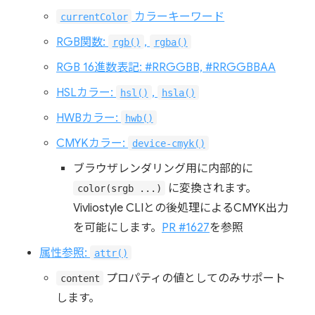
カラーキーワード
currentColor
RGB関数:
,
rgb()
rgba()
RGB 16進数表記: #RRGGBB, #RRGGBBAA
HSLカラー:
,
hsl()
hsla()
HWBカラー:
hwb()
CMYKカラー:
device-cmyk()
ブラウザレンダリング用に内部的に
に変換されます。
color(srgb ...)
Vivliostyle CLIとの後処理によるCMYK出力
を可能にします。
PR #1627
を参照
属性参照:
attr()
プロパティの値としてのみサポート
content
します。