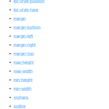
list-style-position
list-style-type
margin
margin-bottom
margin-left
margin-right
margin-top
max-height
max-width
min-height
min-width
orphans
outline