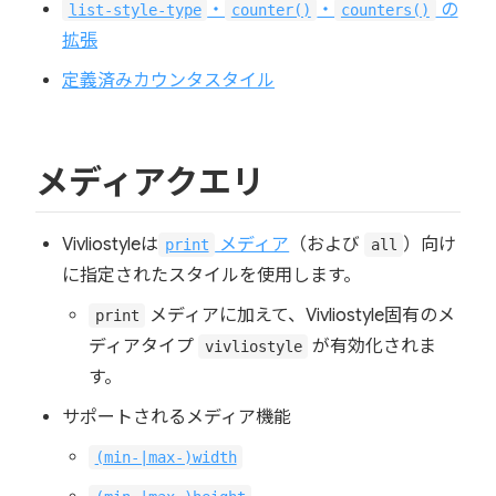
・
・
の
list-style-type
counter()
counters()
拡張
定義済みカウンタスタイル
メディアクエリ
Vivliostyleは
メディア
（および
）向け
print
all
に指定されたスタイルを使用します。
メディアに加えて、Vivliostyle固有のメ
print
ディアタイプ
が有効化されま
vivliostyle
す。
サポートされるメディア機能
(min-|max-)width