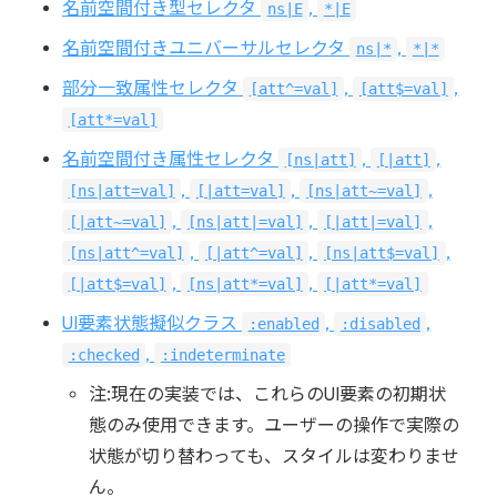
名前空間付き型セレクタ
,
ns|E
*|E
名前空間付きユニバーサルセレクタ
,
ns|*
*|*
部分一致属性セレクタ
,
,
[att^=val]
[att$=val]
[att*=val]
名前空間付き属性セレクタ
,
,
[ns|att]
[|att]
,
,
,
[ns|att=val]
[|att=val]
[ns|att~=val]
,
,
,
[|att~=val]
[ns|att|=val]
[|att|=val]
,
,
,
[ns|att^=val]
[|att^=val]
[ns|att$=val]
,
,
[|att$=val]
[ns|att*=val]
[|att*=val]
UI要素状態擬似クラス
,
,
:enabled
:disabled
,
:checked
:indeterminate
注:現在の実装では、これらのUI要素の初期状
態のみ使用できます。ユーザーの操作で実際の
状態が切り替わっても、スタイルは変わりませ
ん。