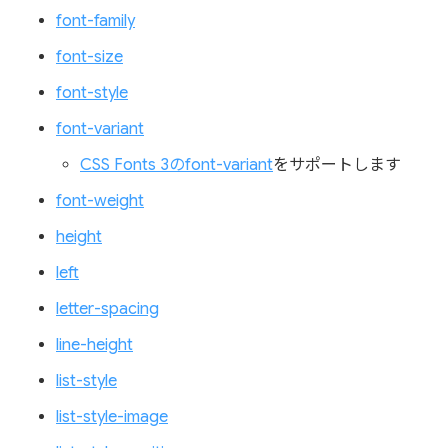
font-family
font-size
font-style
font-variant
CSS Fonts 3のfont-variant
をサポートします
font-weight
height
left
letter-spacing
line-height
list-style
list-style-image