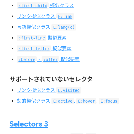
擬似クラス
:first-child
リンク擬似クラス
E:link
言語擬似クラス
E:lang(c)
擬似要素
:first-line
擬似要素
:first-letter
・
擬似要素
:before
:after
サポートされていないセレクタ
リンク擬似クラス
E:visited
動的擬似クラス
,
,
E:active
E:hover
E:focus
Selectors 3