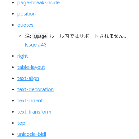
page-break-inside
position
quotes
注:
ルール内ではサポートされません。
@page
Issue #43
right
table-layout
text-align
text-decoration
text-indent
text-transform
top
unicode-bidi