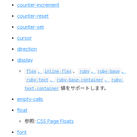
counter-increment
counter-reset
counter-set
cursor
direction
display
、
、
、
、
flex
inline-flex
ruby
ruby-base
、
、
ruby-text
ruby-base-container
ruby-
値をサポートします。
text-container
empty-cells
float
参照:
CSS Page Floats
font