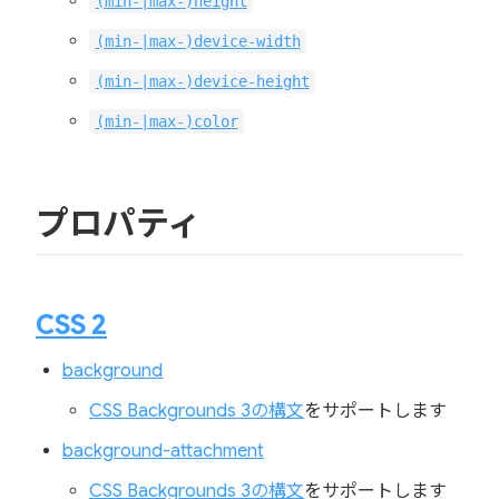
(min-|max-)height
(min-|max-)device-width
(min-|max-)device-height
(min-|max-)color
プロパティ
CSS 2
background
CSS Backgrounds 3の構文
をサポートします
background-attachment
CSS Backgrounds 3の構文
をサポートします