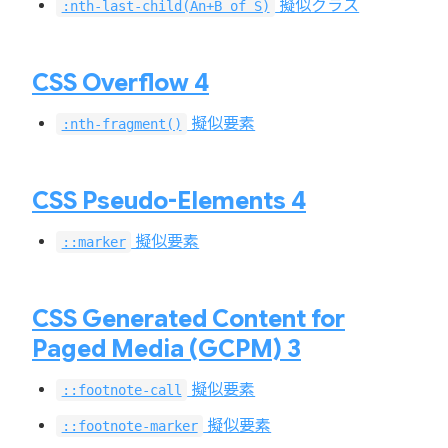
擬似クラス
:nth-last-child(An+B of S)
CSS Overflow 4
擬似要素
:nth-fragment()
CSS Pseudo-Elements 4
擬似要素
::marker
CSS Generated Content for
Paged Media (GCPM) 3
擬似要素
::footnote-call
擬似要素
::footnote-marker