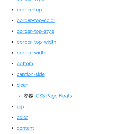
border-top
border-top-color
border-top-style
border-top-width
border-width
bottom
caption-side
clear
参照:
CSS Page Floats
clip
color
content