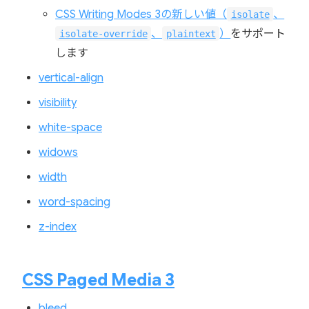
CSS Writing Modes 3の新しい値（
、
isolate
、
）
をサポート
isolate-override
plaintext
します
vertical-align
visibility
white-space
widows
width
word-spacing
z-index
CSS Paged Media 3
bleed