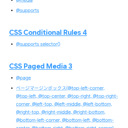
@media
@supports
CSS Conditional Rules 4
@supports selector()
CSS Paged Media 3
@page
ページマージンボックス(@top-left-corner,
@top-left, @top-center, @top-right, @top-right-
corner, @left-top, @left-middle, @left-bottom,
@right-top, @right-middle, @right-bottom,
@bottom-left-corner, @bottom-left, @bottom-