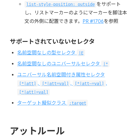
をサポート
list-style-position: outside
し、リストマーカーのようにマーカーを脚注本
文の外側に配置できます。
PR #1706
を参照
サポートされていないセレクタ
名前空間なしの型セレクタ
|E
名前空間なしのユニバーサルセレクタ
|*
ユニバーサル名前空間付き属性セレクタ
,
,
,
[*|att]
[*|att=val]
[*|att~=val]
[*|att|=val]
ターゲット擬似クラス
:target
アットルール