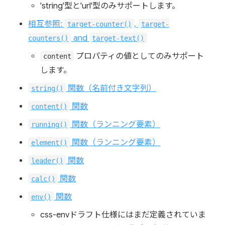
'string'型と'url'型のみサポートします。
相互参照:
,
target-counter()
target-
and
counters()
target-text()
プロパティの値としてのみサポート
content
します。
関数（名前付き文字列）
string()
関数
content()
関数（ランニング要素）
running()
関数（ランニング要素）
element()
関数
leader()
関数
calc()
関数
env()
css-envドラフト仕様にはまだ定義されていま