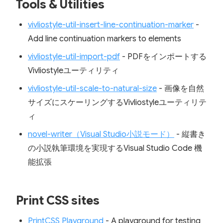
Tools & Utilities
vivliostyle-util-insert-line-continuation-marker
-
Add line continuation markers to elements
vivliostyle-util-import-pdf
- PDFをインポートする
Vivliostyleユーティリティ
vivliostyle-util-scale-to-natural-size
- 画像を自然
サイズにスケーリングするVivliostyleユーティリテ
ィ
novel-writer（Visual Studio小説モード）
- 縦書き
の小説執筆環境を実現するVisual Studio Code 機
能拡張
Print CSS sites
PrintCSS Playground
- A playground for testing