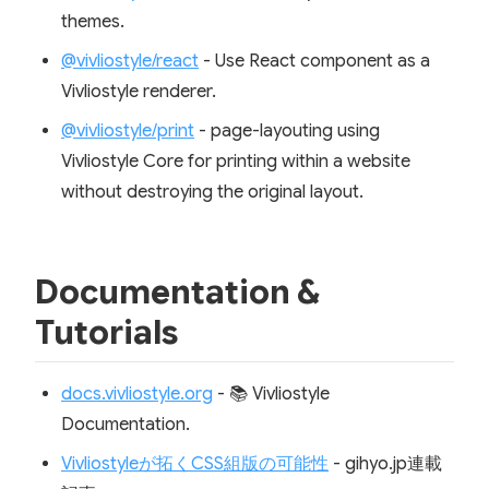
themes.
@vivliostyle/react
- Use React component as a
Vivliostyle renderer.
@vivliostyle/print
- page-layouting using
Vivliostyle Core for printing within a website
without destroying the original layout.
Documentation &
Tutorials
docs.vivliostyle.org
- 📚 Vivliostyle
Documentation.
Vivliostyleが拓くCSS組版の可能性
- gihyo.jp連載