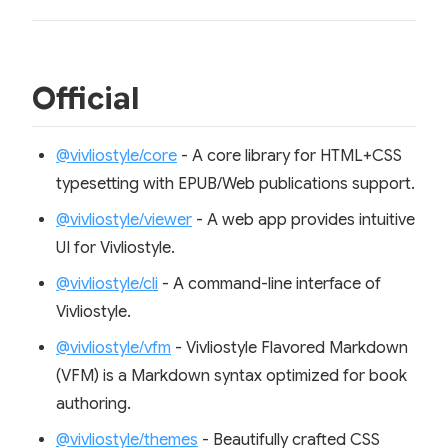
Official
@vivliostyle/core
- A core library for HTML+CSS
typesetting with EPUB/Web publications support.
@vivliostyle/viewer
- A web app provides intuitive
UI for Vivliostyle.
@vivliostyle/cli
- A command-line interface of
Vivliostyle.
@vivliostyle/vfm
- Vivliostyle Flavored Markdown
(VFM) is a Markdown syntax optimized for book
authoring.
@vivliostyle/themes
- Beautifully crafted CSS