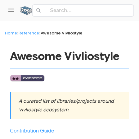
Home
›
Reference
›
Awesome Vivliostyle
Awesome Vivliostyle
A curated list of libraries/projects around
Vivliostyle ecosystem.
Contribution Guide